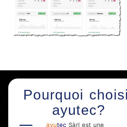
Pourquoi chois
ayutec?
ayu
tec
Sàrl est une