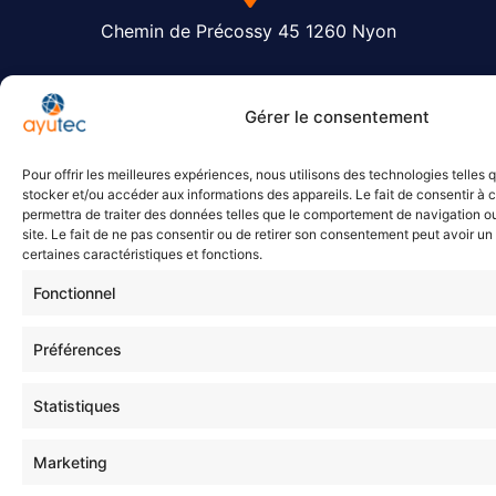
Chemin de Précossy 45 1260 Nyon
Gérer le consentement
022 510 12 26
Pour offrir les meilleures expériences, nous utilisons des technologies telles 
Assistant ayutec
stocker et/ou accéder aux informations des appareils. Le fait de consentir à
Questions fréquentes
permettra de traiter des données telles que le comportement de navigation ou
info@ayutec.ch
site. Le fait de ne pas consentir ou de retirer son consentement peut avoir un 
certaines caractéristiques et fonctions.
Fonctionnel
Politique de confidentialité
Préférences
© 2026 ayutec Sàrl
Statistiques
Marketing